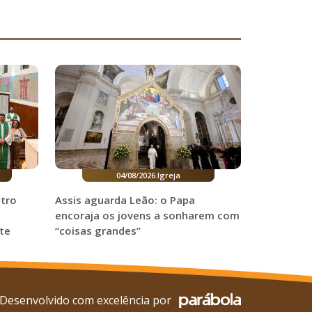
04/08/2026
.
Igreja
ntro
Assis aguarda Leão: o Papa
encoraja os jovens a sonharem com
te
“coisas grandes”
Desenvolvido com excelência por