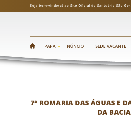
Seja bem-vindo(a) ao Site Oficial do Santuário S
PAPA
NÚNCIO
SEDE VACANTE
7ª ROMARIA DAS ÁGUAS E DA
DA BACI