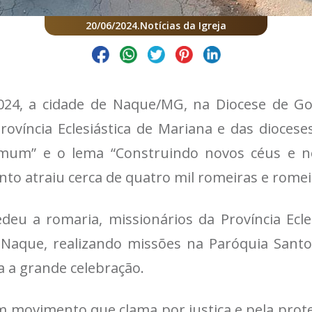
20/06/2024
.
Notícias da Igreja
24, a cidade de Naque/MG, na Diocese de Go
ovíncia Eclesiástica de Mariana e das dioces
omum” e o lema “Construindo novos céus e no
vento atraiu cerca de quatro mil romeiras e romei
eu a romaria, missionários da Província Ecles
e Naque, realizando missões na Paróquia Sant
a a grande celebração.
m movimento que clama por justiça e pela prot