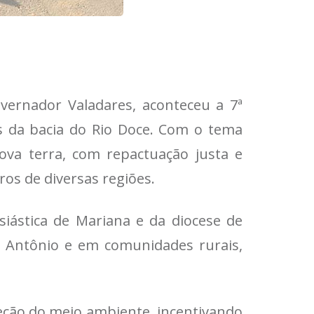
vernador Valadares, aconteceu a 7ª
es da bacia do Rio Doce. Com o tema
va terra, com repactuação justa e
ros de diversas regiões.
iástica de Mariana e da diocese de
o Antônio e em comunidades rurais,
eção do meio ambiente, incentivando