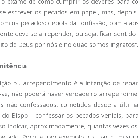
, o exame de como cumprir os deveres para c
e-se escrever os pecados em papel, mas, depois
om os pecados: depois da confissão, com a abs
tente deve se arrepender, ou seja, ficar sentido
nito de Deus por nós e no quão somos ingratos”
enitência
rição ou arrependimento é a intenção de rep
gir-se, não poderá haver verdadeiro arrependime
 não confessados, ​​cometidos desde a última
do Bispo – confessar os pecados veniais, para
iso indicar, aproximadamente, quantas vezes os
pecado. Porque, por exemplo, roubar num su