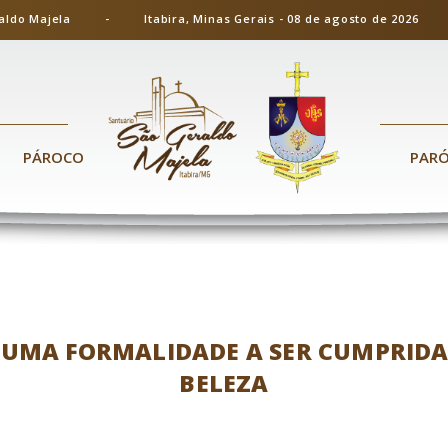
ão Geraldo Majela - Itabira, Minas Gerais - 08 de agosto de 20
PÁROCO
PAR
 UMA FORMALIDADE A SER CUMPRID
BELEZA