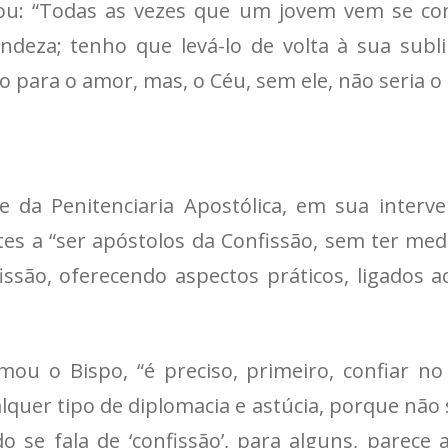
ntou: “Todas as vezes que um jovem vem se co
ndeza; tenho que levá-lo de volta à sua subl
o para o amor, mas, o Céu, sem ele, não seria 
te da Penitenciaria Apostólica, em sua inter
ntes a “ser apóstolos da Confissão, sem ter m
ssão, oferecendo aspectos práticos, ligados 
rmou o Bispo, “é preciso, primeiro, confiar n
alquer tipo de diplomacia e astúcia, porque não
do se fala de ‘confissão’, para alguns, parece