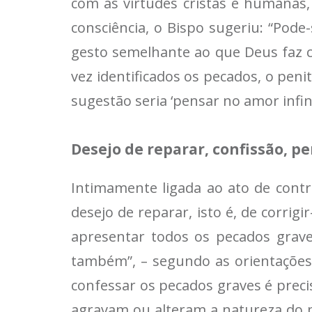
com as virtudes cristãs e humanas
consciência, o Bispo sugeriu: “Pod
gesto semelhante ao que Deus faz c
vez identificados os pecados, o peni
sugestão seria ‘pensar no amor infi
Desejo de reparar, confissão, p
Intimamente ligada ao ato de cont
desejo de reparar, isto é, de corri
apresentar todos os pecados graves
também”, – segundo as orientações 
confessar os pecados graves é prec
agravam ou alteram a natureza do 