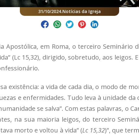
31/10/2024
.
Notícias da Igreja
aria Apostólica, em Roma, o terceiro Seminário
da” (Lc 15,32), dirigido, sobretudo, aos leigos. 
onfessionário.
 existência: a vida de cada dia, o modo de mor
uezas e enfermidades. Tudo leva à unidade da 
 humanidade se salva”. Com estas palavras, o C
ntes, na sua maioria leigos, do terceiro Seminá
ava morto e voltou à vida” (
Lc 15,32
)”, que term