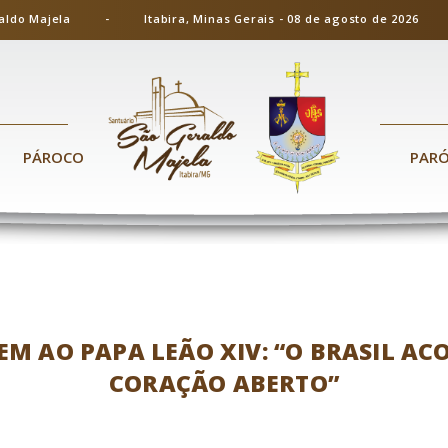
ão Geraldo Majela - Itabira, Minas Gerais - 08 de agosto de 20
PÁROCO
PAR
 AO PAPA LEÃO XIV: “O BRASIL AC
CORAÇÃO ABERTO”