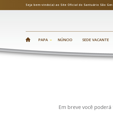
Seja bem-vindo(a) ao Site Oficial do Santuário S
PAPA
NÚNCIO
SEDE VACANTE
Em breve você poderá 