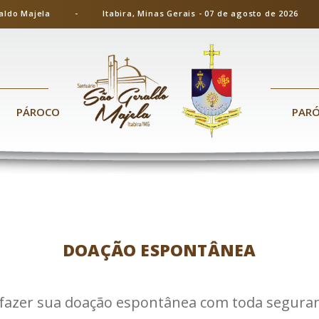
ão Geraldo Majela - Itabira, Minas Gerais - 07 de agosto de 20
PÁROCO
PAR
DOAÇÃO ESPONTÂNEA
fazer sua doação espontânea com toda seguranç