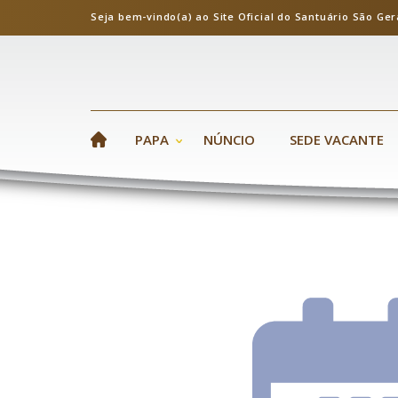
Seja bem-vindo(a) ao Site Oficial do Santuário S
PAPA
NÚNCIO
SEDE VACANTE