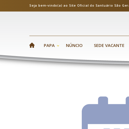
Seja bem-vindo(a) ao Site Oficial do Santuário S
PAPA
NÚNCIO
SEDE VACANTE