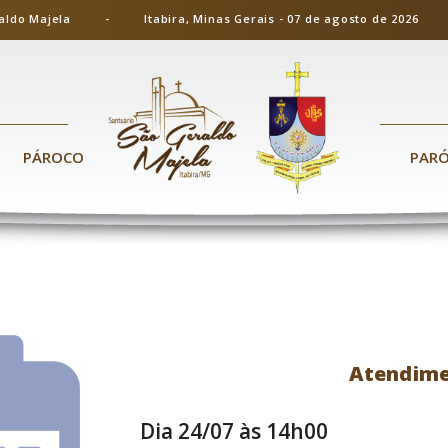
ão Geraldo Majela - Itabira, Minas Gerais - 07 de agosto de 20
PÁROCO
PAR
Atendime
Dia 24/07 às 14h00