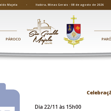
ão Geraldo Majela - Itabira, Minas Gerais - 08 de agosto de 20
PÁROCO
PAR
Celebraç
Dia 22/11 às 15h00