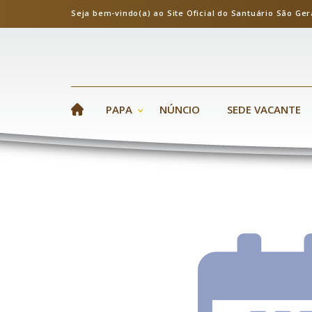
Seja bem-vindo(a) ao Site Oficial do Santuário S
PAPA
NÚNCIO
SEDE VACANTE