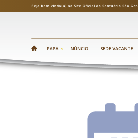
Seja bem-vindo(a) ao Site Oficial do Santuário S
PAPA
NÚNCIO
SEDE VACANTE