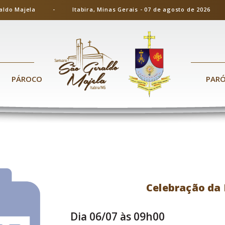
ão Geraldo Majela - Itabira, Minas Gerais - 07 de agosto de 20
PÁROCO
PAR
Celebração da 
Dia 06/07 às 09h00