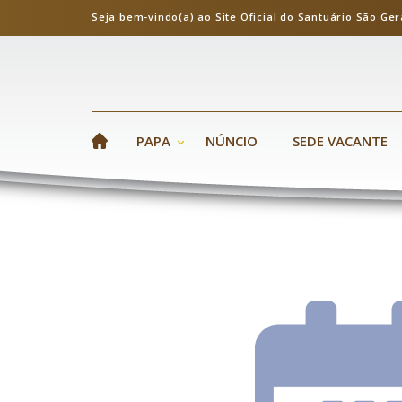
Seja bem-vindo(a) ao Site Oficial do Santuário S
PAPA
NÚNCIO
SEDE VACANTE