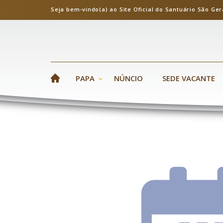
Seja bem-vindo(a) ao Site Oficial do Santuário S
PAPA
NÚNCIO
SEDE VACANTE