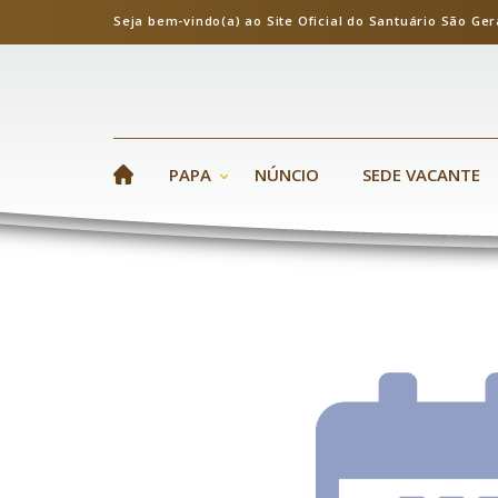
Seja bem-vindo(a) ao Site Oficial do Santuário S
PAPA
NÚNCIO
SEDE VACANTE