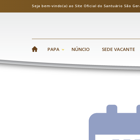
Seja bem-vindo(a) ao Site Oficial do Santuário S
PAPA
NÚNCIO
SEDE VACANTE