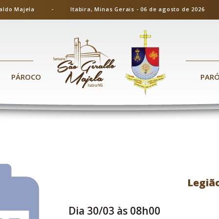
ão Geraldo Majela - Itabira, Minas Gerais - 06 de agosto de 20
PÁROCO
PAR
Legiã
Dia 30/03 às 08h00