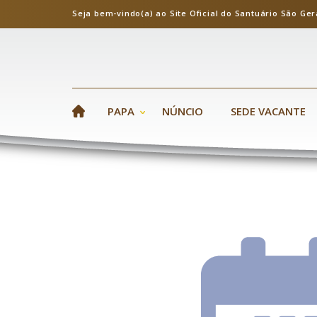
Seja bem-vindo(a) ao Site Oficial do Santuário S
PAPA
NÚNCIO
SEDE VACANTE