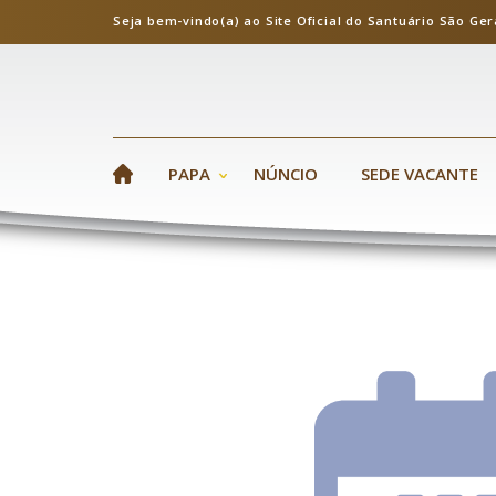
Seja bem-vindo(a) ao Site Oficial do Santuário S
PAPA
NÚNCIO
SEDE VACANTE