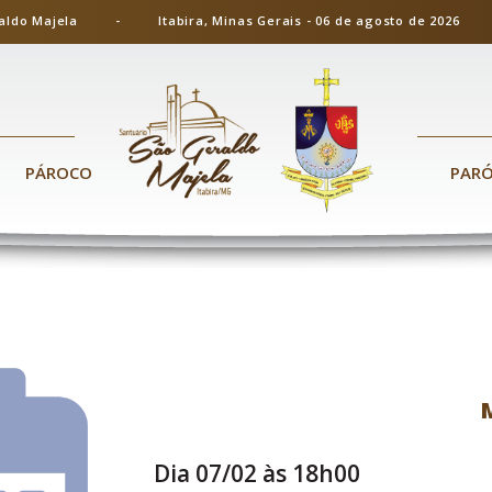
ão Geraldo Majela - Itabira, Minas Gerais - 06 de agosto de 20
PÁROCO
PAR
Dia 07/02 às 18h00