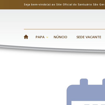
Seja bem-vindo(a) ao Site Oficial do Santuário S
PAPA
NÚNCIO
SEDE VACANTE