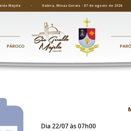
ão Geraldo Majela - Itabira, Minas Gerais - 07 de agosto de 20
PÁROCO
PAR
Dia 22/07 às 07h00