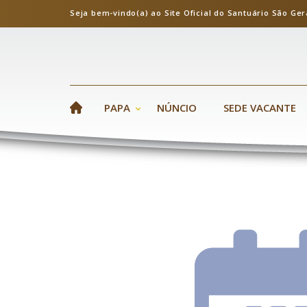
Seja bem-vindo(a) ao Site Oficial do Santuário S
PAPA
NÚNCIO
SEDE VACANTE