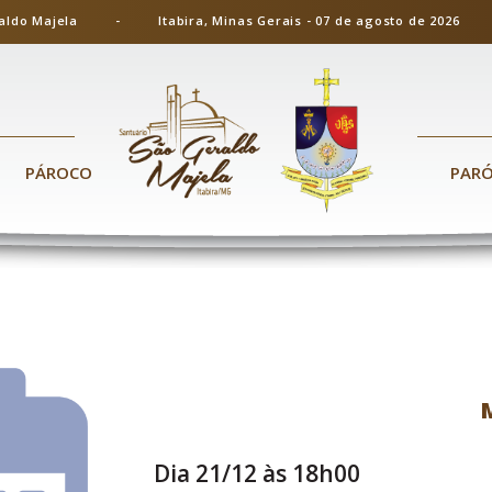
ão Geraldo Majela - Itabira, Minas Gerais - 07 de agosto de 20
PÁROCO
PAR
Dia 21/12 às 18h00