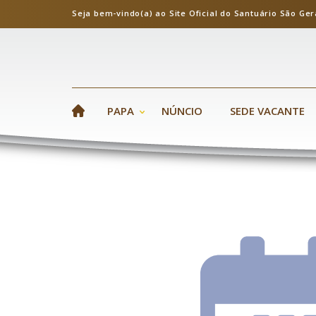
Seja bem-vindo(a) ao Site Oficial do Santuário S
PAPA
NÚNCIO
SEDE VACANTE