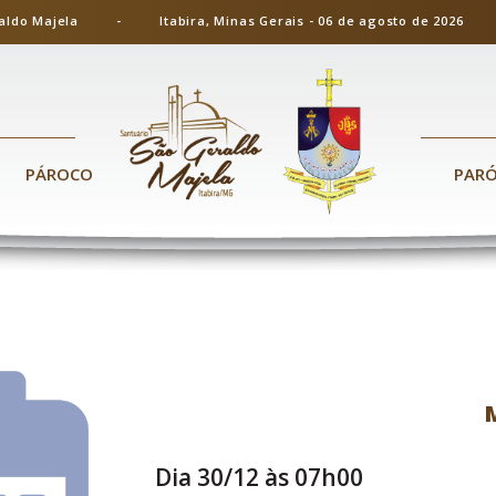
ão Geraldo Majela - Itabira, Minas Gerais - 06 de agosto de 20
PÁROCO
PAR
Dia 30/12 às 07h00