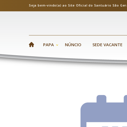
Seja bem-vindo(a) ao Site Oficial do Santuário S
PAPA
NÚNCIO
SEDE VACANTE