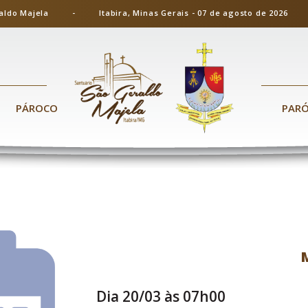
ão Geraldo Majela - Itabira, Minas Gerais - 07 de agosto de 20
PÁROCO
PAR
Dia 20/03 às 07h00