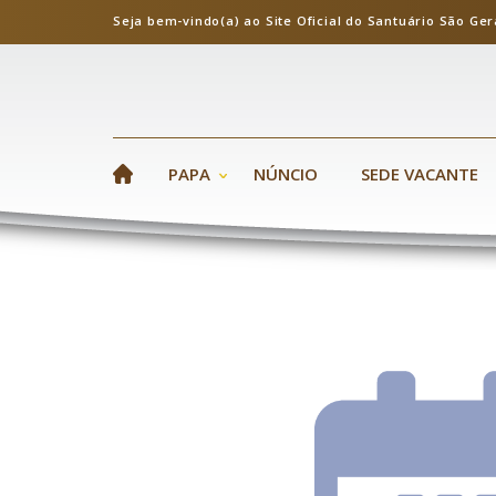
Seja bem-vindo(a) ao Site Oficial do Santuário S
PAPA
NÚNCIO
SEDE VACANTE