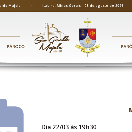
ão Geraldo Majela - Itabira, Minas Gerais - 08 de agosto de 20
PÁROCO
PAR
Dia 22/03 às 19h30