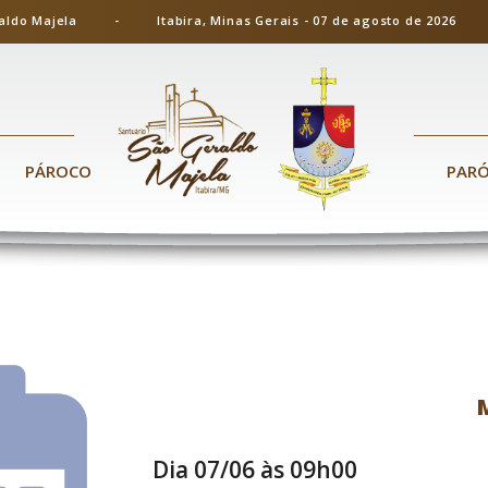
ão Geraldo Majela - Itabira, Minas Gerais - 07 de agosto de 20
PÁROCO
PAR
Dia 07/06 às 09h00