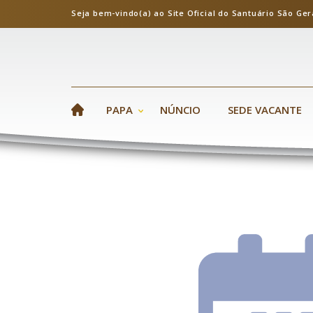
Seja bem-vindo(a) ao Site Oficial do Santuário S
PAPA
NÚNCIO
SEDE VACANTE