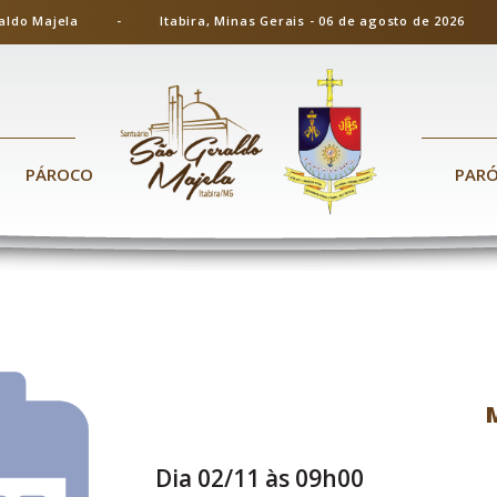
ão Geraldo Majela - Itabira, Minas Gerais - 06 de agosto de 20
PÁROCO
PAR
Dia 02/11 às 09h00