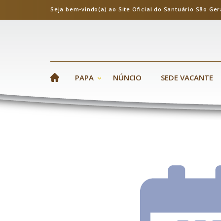
Seja bem-vindo(a) ao Site Oficial do Santuário S
PAPA
NÚNCIO
SEDE VACANTE