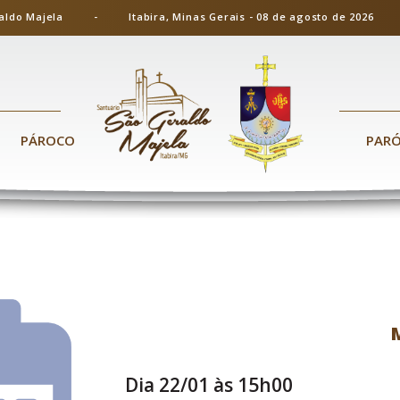
ão Geraldo Majela - Itabira, Minas Gerais - 08 de agosto de 20
PÁROCO
PAR
Dia 22/01 às 15h00