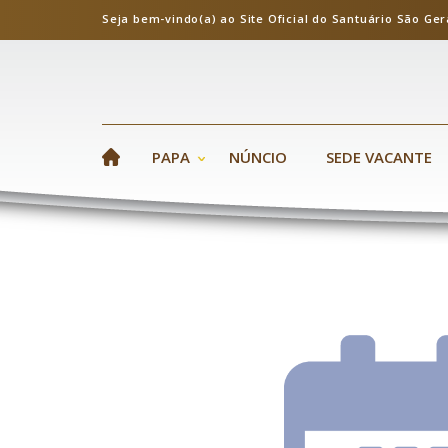
Seja bem-vindo(a) ao Site Oficial do Santuário S
PAPA
NÚNCIO
SEDE VACANTE