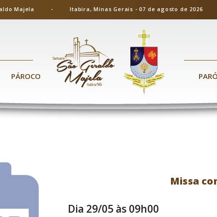
ão Geraldo Majela - Itabira, Minas Gerais - 07 de agosto de 20
PÁROCO
PAR
Missa co
Dia 29/05 às 09h00