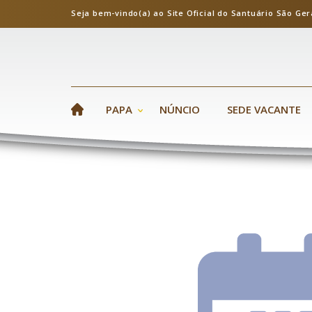
Seja bem-vindo(a) ao Site Oficial do Santuário S
PAPA
NÚNCIO
SEDE VACANTE