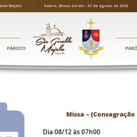
ão Geraldo Majela - Itabira, Minas Gerais - 07 de agosto de 20
PÁROCO
PAR
Missa – (Consagração
Dia 08/12 às 07h00