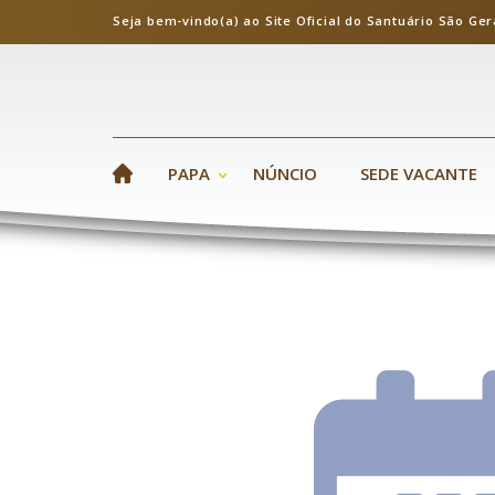
Seja bem-vindo(a) ao Site Oficial do Santuário S
PAPA
NÚNCIO
SEDE VACANTE