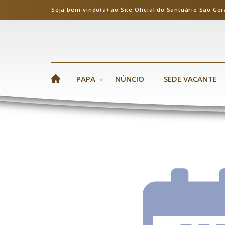
Seja bem-vindo(a) ao Site Oficial do Santuário S
PAPA
NÚNCIO
SEDE VACANTE