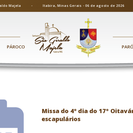
ão Geraldo Majela - Itabira, Minas Gerais - 06 de agosto de 20
PÁROCO
PAR
Missa do 4º dia do 17º Oitavá
escapulários