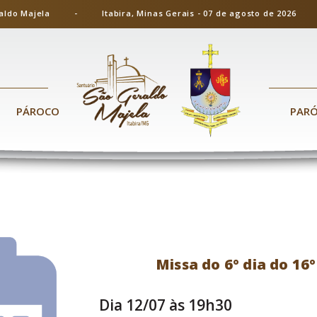
ão Geraldo Majela - Itabira, Minas Gerais - 07 de agosto de 20
PÁROCO
PAR
Missa do 6º dia do 16
Dia 12/07 às 19h30