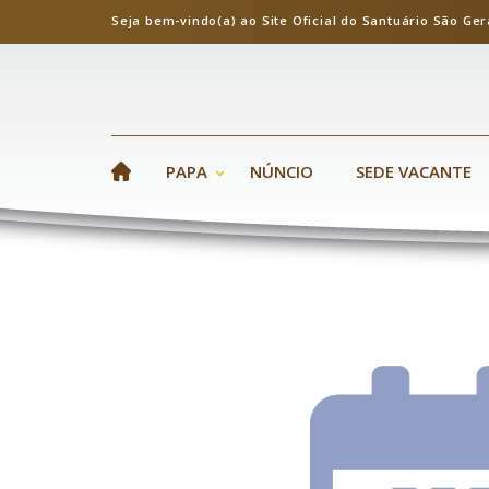
Seja bem-vindo(a) ao Site Oficial do Santuário S
PAPA
NÚNCIO
SEDE VACANTE