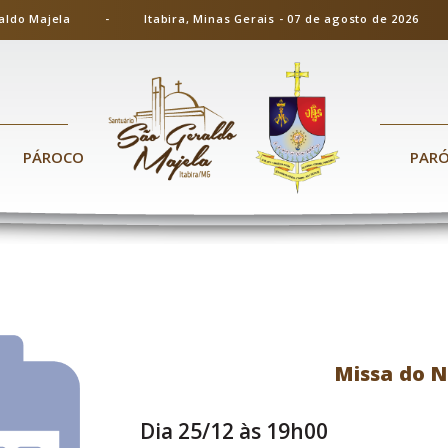
ão Geraldo Majela - Itabira, Minas Gerais - 07 de agosto de 20
PÁROCO
PAR
Missa do N
Dia 25/12 às 19h00