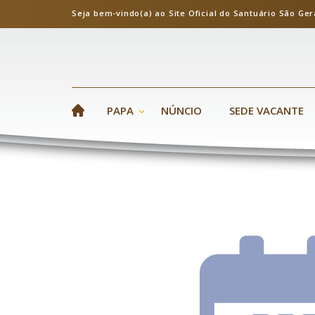
Seja bem-vindo(a) ao Site Oficial do Santuário S
PAPA
NÚNCIO
SEDE VACANTE