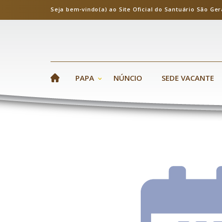
Seja bem-vindo(a) ao Site Oficial do Santuário S
PAPA
NÚNCIO
SEDE VACANTE