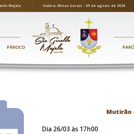
ão Geraldo Majela - Itabira, Minas Gerais - 09 de agosto de 20
PÁROCO
PAR
Mutirão 
Dia 26/03 às 17h00