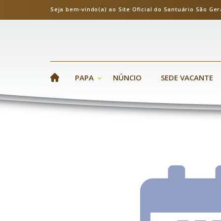
Seja bem-vindo(a) ao Site Oficial do Santuário S
PAPA
NÚNCIO
SEDE VACANTE