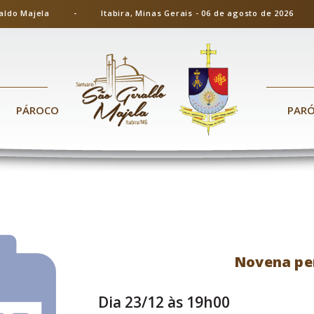
ão Geraldo Majela - Itabira, Minas Gerais - 06 de agosto de 20
PÁROCO
PAR
Novena pe
Dia 23/12 às 19h00