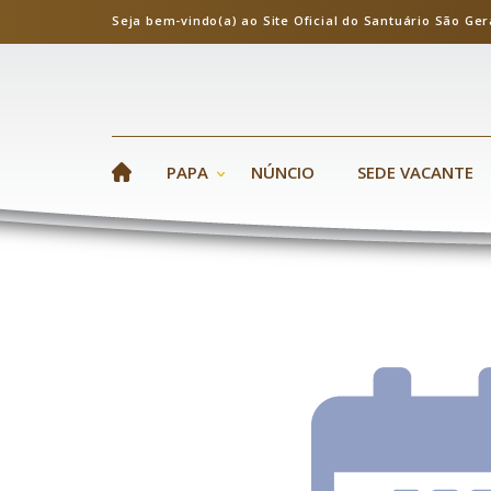
Seja bem-vindo(a) ao Site Oficial do Santuário S
PAPA
NÚNCIO
SEDE VACANTE