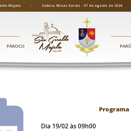
ão Geraldo Majela - Itabira, Minas Gerais - 07 de agosto de 20
PÁROCO
PAR
Programa 
Dia 19/02 às 09h00