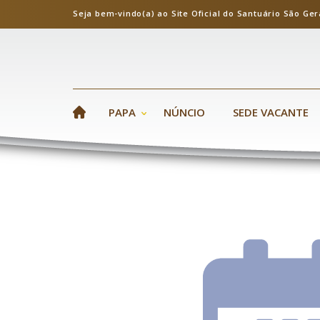
Seja bem-vindo(a) ao Site Oficial do Santuário S
PAPA
NÚNCIO
SEDE VACANTE