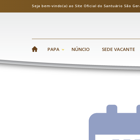
Seja bem-vindo(a) ao Site Oficial do Santuário S
PAPA
NÚNCIO
SEDE VACANTE