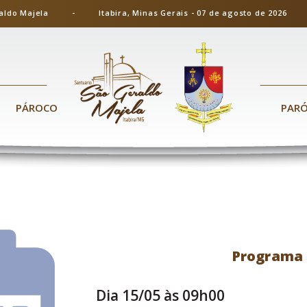
ão Geraldo Majela - Itabira, Minas Gerais - 07 de agosto de 20
PÁROCO
PAR
Programa 
Dia 15/05 às 09h00