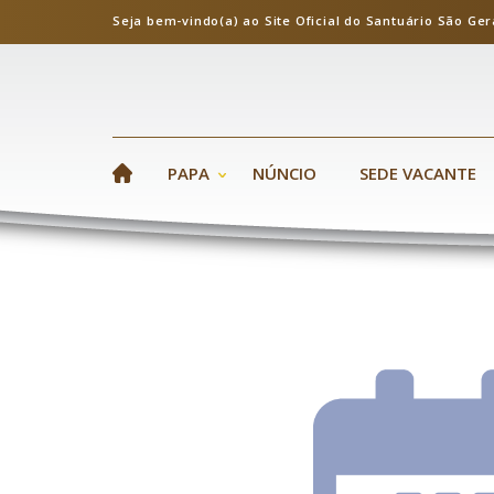
Seja bem-vindo(a) ao Site Oficial do Santuário S
PAPA
NÚNCIO
SEDE VACANTE