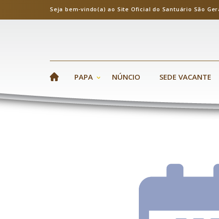
Seja bem-vindo(a) ao Site Oficial do Santuário S
PAPA
NÚNCIO
SEDE VACANTE