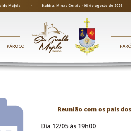
ão Geraldo Majela - Itabira, Minas Gerais - 08 de agosto de 20
PÁROCO
PAR
Reunião com os pais dos
Dia 12/05 às 19h00