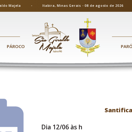
ão Geraldo Majela - Itabira, Minas Gerais - 08 de agosto de 20
PÁROCO
PAR
Santific
Dia 12/06 às h