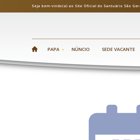
Seja bem-vindo(a) ao Site Oficial do Santuário S
PAPA
NÚNCIO
SEDE VACANTE