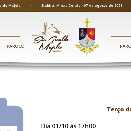
ão Geraldo Majela - Itabira, Minas Gerais - 07 de agosto de 20
PÁROCO
PAR
Terço d
Dia 01/10 às 17h00