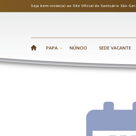
Seja bem-vindo(a) ao Site Oficial do Santuário S
PAPA
NÚNCIO
SEDE VACANTE