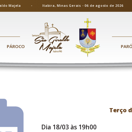
ão Geraldo Majela - Itabira, Minas Gerais - 06 de agosto de 20
PÁROCO
PAR
Terço 
Dia 18/03 às 19h00