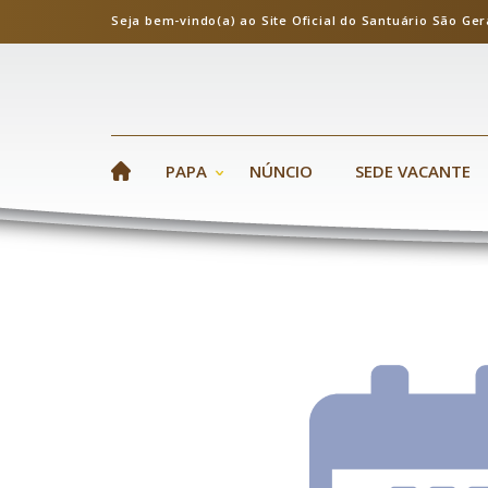
Seja bem-vindo(a) ao Site Oficial do Santuário S
PAPA
NÚNCIO
SEDE VACANTE