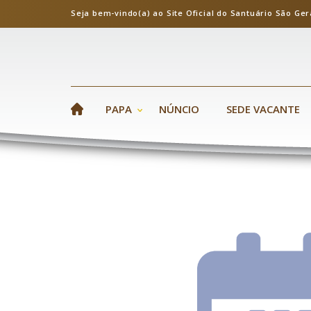
Seja bem-vindo(a) ao Site Oficial do Santuário S
PAPA
NÚNCIO
SEDE VACANTE