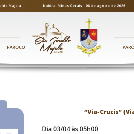
ão Geraldo Majela - Itabira, Minas Gerais - 08 de agosto de 20
PÁROCO
PAR
“Via-Crucis” (Vi
Dia 03/04 às 05h00