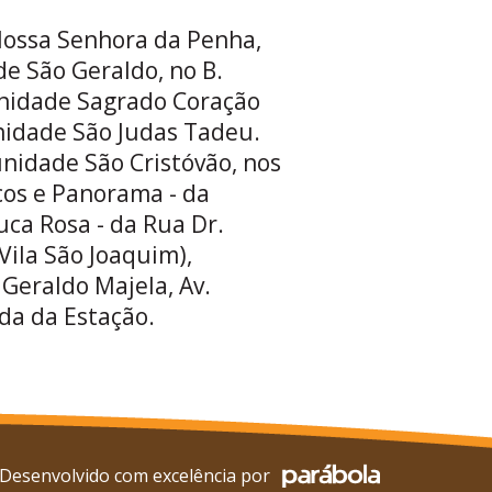
 Nossa Senhora da Penha,
e São Geraldo, no B.
unidade Sagrado Coração
unidade São Judas Tadeu.
unidade São Cristóvão, nos
cos e Panorama - da
ca Rosa - da Rua Dr.
ila São Joaquim),
Geraldo Majela, Av.
da da Estação.
Desenvolvido com excelência por