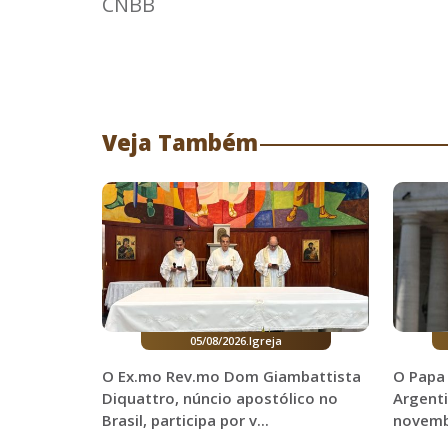
CNBB
Veja Também
05/08/2026
.
Igreja
O Ex.mo Rev.mo Dom Giambattista
O Papa 
Diquattro, núncio apostólico no
Argenti
Brasil, participa por v...
novem