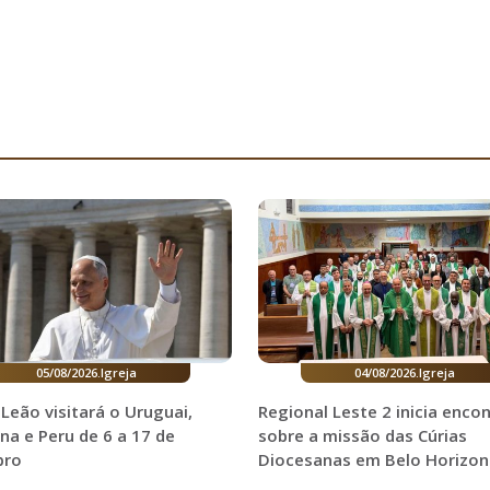
05/08/2026
.
Igreja
04/08/2026
.
Igreja
Leão visitará o Uruguai,
Regional Leste 2 inicia enco
na e Peru de 6 a 17 de
sobre a missão das Cúrias
bro
Diocesanas em Belo Horizon