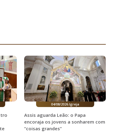
04/08/2026
.
Igreja
ntro
Assis aguarda Leão: o Papa
encoraja os jovens a sonharem com
te
“coisas grandes”